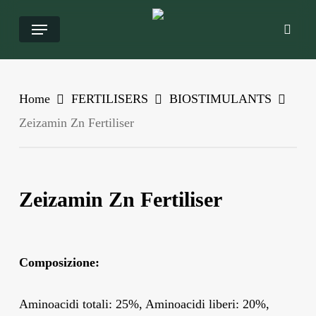
Salta
Menu
ricer
al
contenuto
principale
Home
FERTILISERS
BIOSTIMULANTS
Zeizamin Zn Fertiliser
Zeizamin Zn Fertiliser
Composizione:
Aminoacidi totali: 25%, Aminoacidi liberi: 20%,