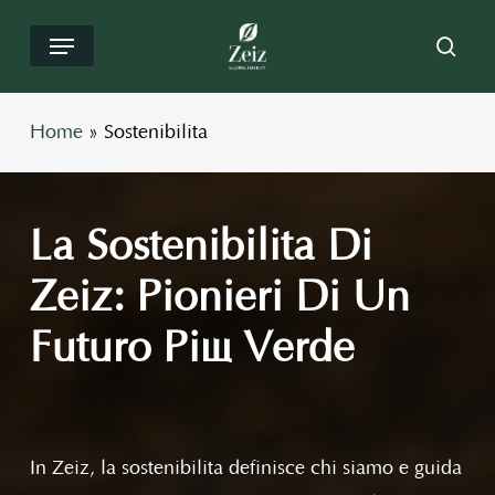
Salta
Menu
rice
al
contenuto
principale
Home
»
Sostenibilità
La Sostenibilità Di
Zeiz: Pionieri Di Un
Futuro Più Verde
In Zeiz, la sostenibilità definisce chi siamo e guida