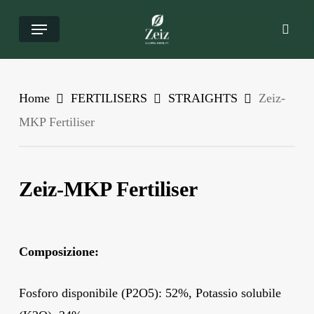
Salta
Menu
ricer
al
contenuto
principale
Home
FERTILISERS
STRAIGHTS
Zeiz-
MKP Fertiliser
Zeiz-MKP Fertiliser
Composizione:
Fosforo disponibile (P2O5): 52%, Potassio solubile