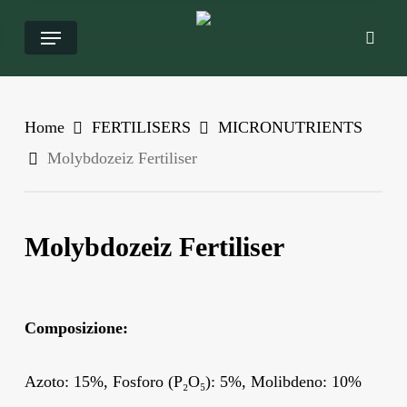
Salta
Menu
ricer
al
contenuto
principale
Home
FERTILISERS
MICRONUTRIENTS
Molybdozeiz Fertiliser
Molybdozeiz Fertiliser
Composizione:
Azoto: 15%, Fosforo (P₂O₅): 5%, Molibdeno: 10%