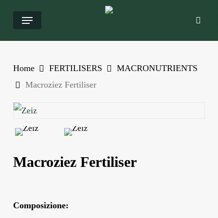
Salta
Menu
ricer
al
contenuto
principale
Home
FERTILISERS
MACRONUTRIENTS
Macroziez Fertiliser
Macroziez Fertiliser
Composizione: