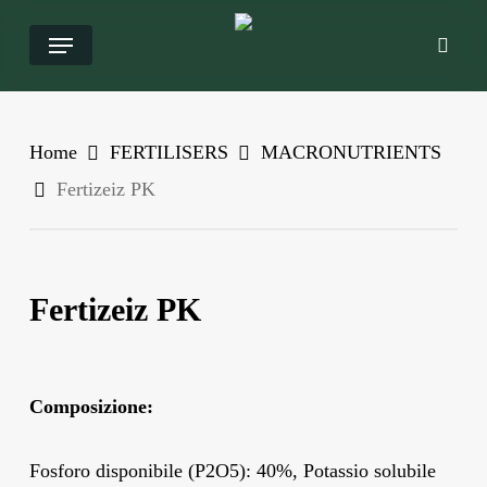
Salta
Menu
ricer
al
contenuto
principale
Home
FERTILISERS
MACRONUTRIENTS
Fertizeiz PK
Fertizeiz PK
Composizione:
Fosforo disponibile (P2O5): 40%, Potassio solubile