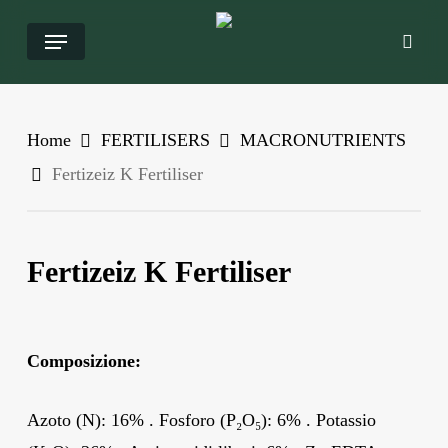
Salta
Menu
ricer
al
contenuto
principale
Home
FERTILISERS
MACRONUTRIENTS
Fertizeiz K Fertiliser
Fertizeiz K Fertiliser
Composizione:
Azoto (N): 16% . Fosforo (P₂O₅): 6% . Potassio