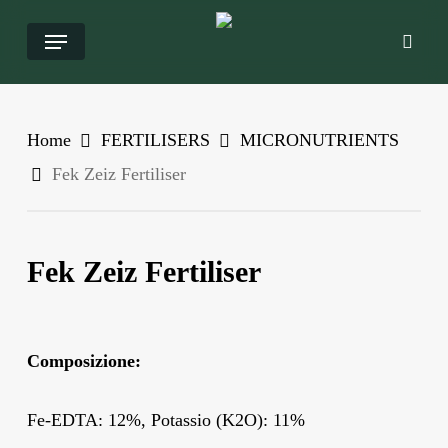
Salta
Menu
ricer
al
contenuto
principale
Home
FERTILISERS
MICRONUTRIENTS
Fek Zeiz Fertiliser
Fek Zeiz Fertiliser
Composizione:
Fe-EDTA: 12%, Potassio (K2O): 11%