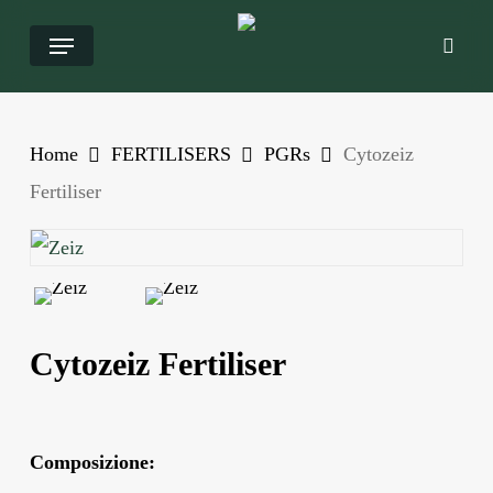
Salta
Menu
ricer
al
contenuto
principale
Home
FERTILISERS
PGRs
Cytozeiz
Fertiliser
Cytozeiz Fertiliser
Composizione: